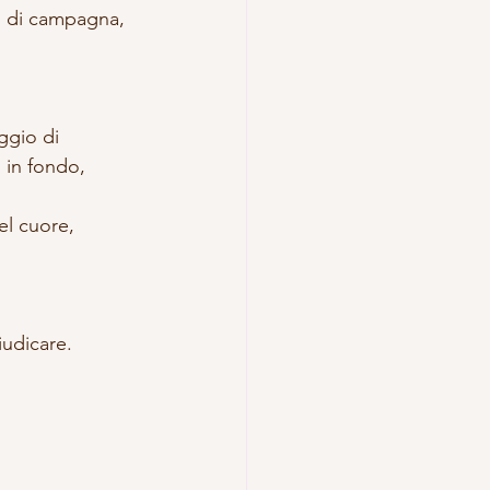
o di campagna, 
ggio di 
 in fondo, 
el cuore,
iudicare.