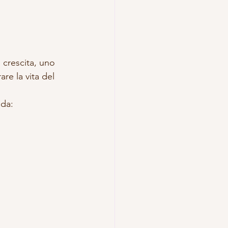
 crescita, uno 
re la vita del 
nda: