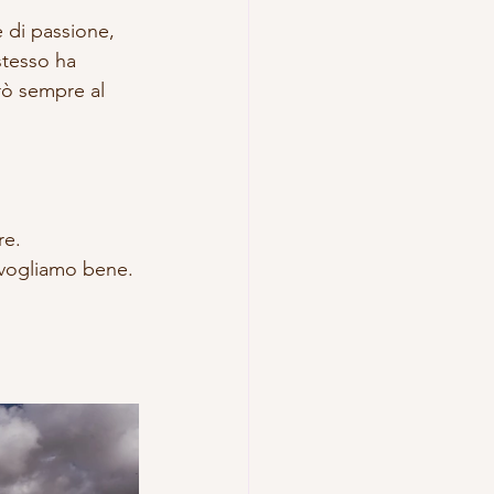
e di passione,
stesso ha 
rò sempre al 
re.
i vogliamo bene.