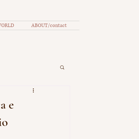
WORLD
ABOUT/contact
a e
io