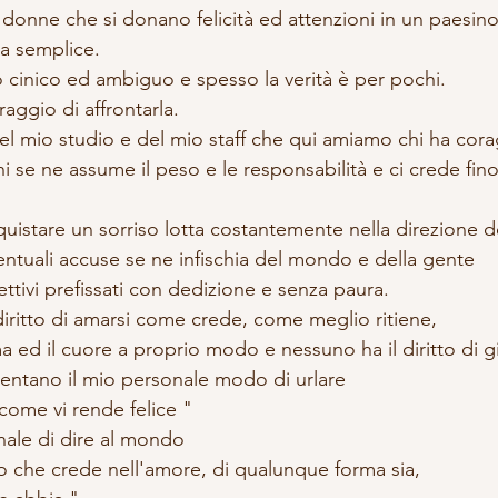
onne che si donano felicità ed attenzioni in un paesin
sa semplice.
cinico ed ambiguo e spesso la verità è per pochi.
raggio di affrontarla.
l mio studio e del mio staff che qui amiamo chi ha cora
hi se ne assume il peso e le responsabilità e ci crede fino
istare un sorriso lotta costantemente nella direzione d
entuali accuse se ne infischia del mondo e della gente 
ttivi prefissati con dedizione e senza paura.
diritto di amarsi come crede, come meglio ritiene,
 ed il cuore a proprio modo e nessuno ha il diritto di g
sentano il mio personale modo di urlare 
 come vi rende felice "
ale di dire al mondo 
fo che crede nell'amore, di qualunque forma sia,