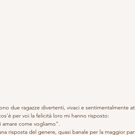
ono due ragazze divertenti, vivaci e sentimentalmente at
'è per voi la felicità loro mi hanno risposto:
rci amare come vogliamo".
una risposta del genere, quasi banale per la maggior part