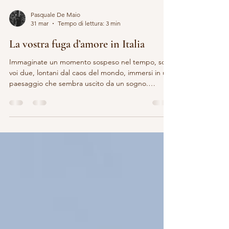
Pasquale De Maio
31 mar
Tempo di lettura: 3 min
La vostra fuga d’amore in Italia
Immaginate un momento sospeso nel tempo, solo
voi due, lontani dal caos del mondo, immersi in un
paesaggio che sembra uscito da un sogno.
L’elopement in Italia non è solo una fuga
romantica, è un viaggio intimo e autentico verso la
vostra storia d’amore. E chi meglio di un fotografo
esperto può trasformare quei momenti in ricordi
eterni? Vi racconto perché scegliere un fotografo
per elopement in Italia è la chiave per vivere e
rivivere ogni emozione di quel giorno speciale.