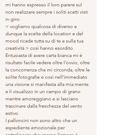
mi hanno espresso il loro parere sul 
non realizzare sempre i soliti scatti visti 
in giro:
< vogliamo qualcosa di diverso e 
dunque la scelta della location e del 
mood ricade tutta su di te e sulla tua 
creatività > così hanno esordito. 
Entusiasta di avere carta bianca mi è 
risultato facile vedere oltre l'ovvio, oltre 
la concorrenza che mi circonda, oltre le 
solite fotografie e così nell'immediato 
una visione si manifesta alla mia mente 
e li visualizzo in un campo di grano 
mentre amoreggiano e si lasciano 
trascinare dalla freschezza del vento 
estivo. 
I palloncini non sono altro che un 
espediente emozionale per 
sottolineare che spesso l'amore è 