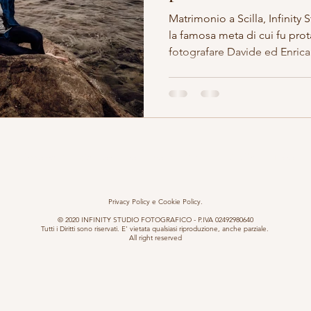
Matrimonio a Scilla, Infinity
la famosa meta di cui fu prot
fotografare Davide ed Enrica
Clicca per Google Map - Via Roma 12 - Montoro - Avellino - Italia
Privacy Policy e Cookie Policy.
© 2020 INFINITY STUDIO FOTOGRAFICO - P.IVA 02492980640
Tutti i Diritti sono riservati. E' vietata qualsiasi riproduzione, anche parziale.
All right reserved